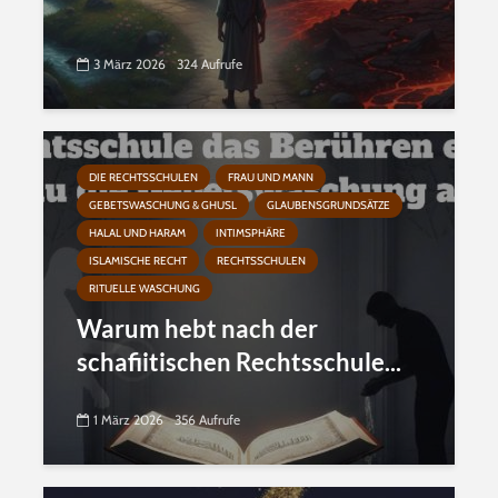
3 März 2026
324 Aufrufe
DIE RECHTSSCHULEN
FRAU UND MANN
GEBETSWASCHUNG & GHUSL
GLAUBENSGRUNDSÄTZE
HALAL UND HARAM
INTIMSPHÄRE
ISLAMISCHE RECHT
RECHTSSCHULEN
RITUELLE WASCHUNG
Warum hebt nach der
schafiitischen Rechtsschule...
1 März 2026
356 Aufrufe