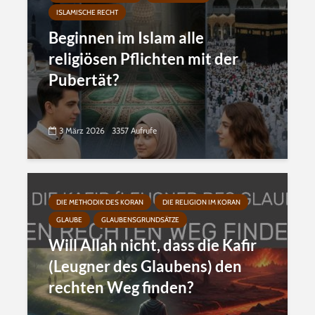
ISLAMISCHE RECHT
Beginnen im Islam alle
religiösen Pflichten mit der
Pubertät?
3 März 2026
3357 Aufrufe
DIE METHODIK DES KORAN
DIE RELIGION IM KORAN
GLAUBE
GLAUBENSGRUNDSÄTZE
Will Allah nicht, dass die Kafir
(Leugner des Glaubens) den
rechten Weg finden?