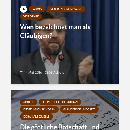
FATWAS
GLAUBENSGRUNDSÄTZE
VIDEOTHEK
Wen bezeichnet man als
Gläubigen?
14 Mai 2016
3303 Aufrufe
ARTIKEL
DIE METHODIK DES KORAN
DIE RELIGION IM KORAN
GLAUBENSGRUNDSÄTZE
KORAN ALS QUELLE
Die göttliche Botschaft und