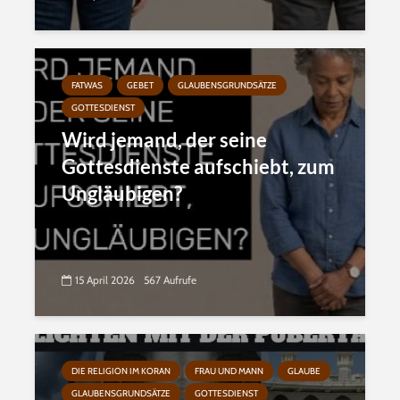
FATWAS
GEBET
GLAUBENSGRUNDSÄTZE
GOTTESDIENST
Wird jemand, der seine
Gottesdienste aufschiebt, zum
Ungläubigen?
15 April 2026
567 Aufrufe
DIE RELIGION IM KORAN
FRAU UND MANN
GLAUBE
GLAUBENSGRUNDSÄTZE
GOTTESDIENST