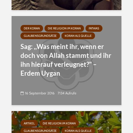
DER KORAN
DIE RELIGION IM KORAN
FATWAS
GLAUBENSGRUNDSÄTZE
KORAN ALS QUELLE
Sag: ,,Was meint ihr, wenn er
doch von Allah stammt und ihr
ihn hierauf verleugnet?" –
Erdem Uygan
16 September 2016
7134 Aufrufe
ARTIKEL
DIE RELIGION IM KORAN
GLAUBENSGRUNDSÄTZE
KORAN ALS QUELLE