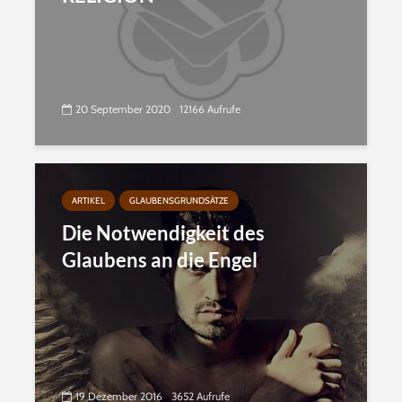
20 September 2020
12166 Aufrufe
ARTIKEL
GLAUBENSGRUNDSÄTZE
Die Notwendigkeit des
Glaubens an die Engel
19 Dezember 2016
3652 Aufrufe