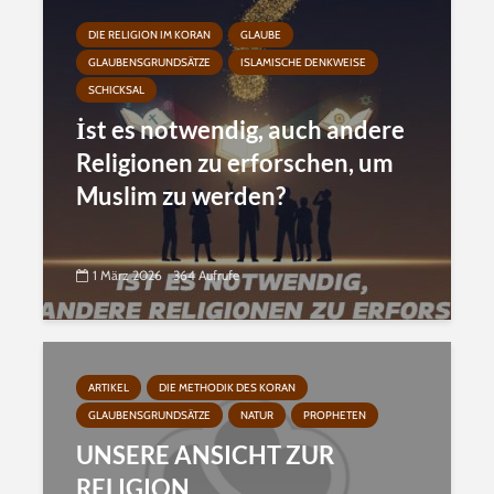
DIE RELIGION IM KORAN
GLAUBE
GLAUBENSGRUNDSÄTZE
ISLAMISCHE DENKWEISE
SCHICKSAL
İst es notwendig, auch andere
Religionen zu erforschen, um
Muslim zu werden?
1 März 2026
364 Aufrufe
ARTIKEL
DIE METHODIK DES KORAN
GLAUBENSGRUNDSÄTZE
NATUR
PROPHETEN
UNSERE ANSICHT ZUR
RELIGION