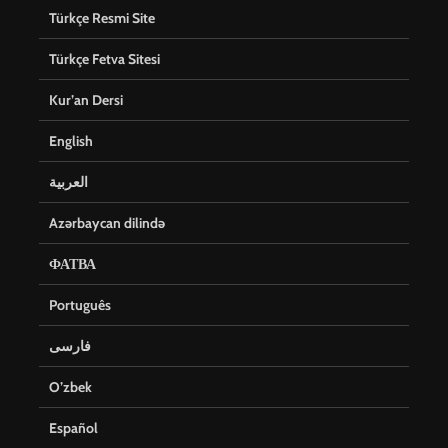
Türkçe Resmi Site
Türkçe Fetva Sitesi
Kur’an Dersi
English
العربية
Azərbaycan dilində
ФАТВА
Português
فارسی
O’zbek
Español