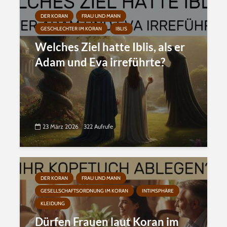
DER KORAN
FRAU UND MANN
GESCHLECHTER IM KORAN
IBLIS
Welches Ziel hatte Iblis, als er
Adam und Eva irreführte?
23 März 2026
322 Aufrufe
DER KORAN
FRAU UND MANN
GESELLSCHAFTSORDNUNG IM KORAN
INTIMSPHÄRE
KLEIDUNG
Dürfen Frauen laut Koran im