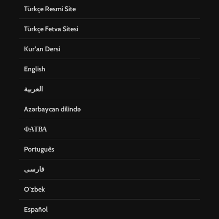
Türkçe Resmi Site
Türkçe Fetva Sitesi
Kur’an Dersi
English
العربية
Azərbaycan dilində
ФАТВА
Português
فارسی
O’zbek
Español