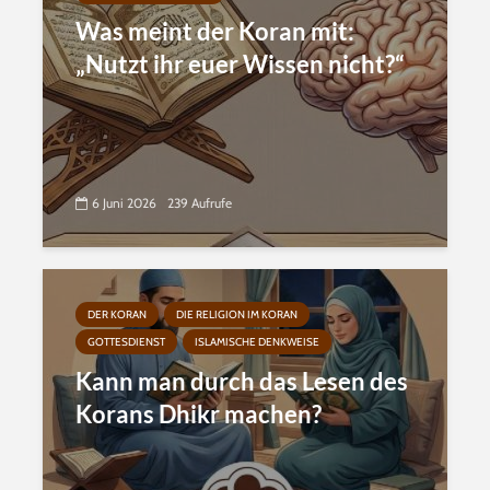
Was meint der Koran mit:
„Nutzt ihr euer Wissen nicht?“
6 Juni 2026
239 Aufrufe
DER KORAN
DIE RELIGION IM KORAN
GOTTESDIENST
ISLAMISCHE DENKWEISE
Kann man durch das Lesen des
Korans Dhikr machen?