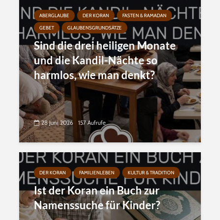
ABERGLAUBE
DER KORAN
FASTEN & RAMADAN
GEBET
GLAUBENSGRUNDSÄTZE
Sind die drei heiligen Monate
und die Kandil-Nächte so
harmlos, wie man denkt?
28 Juni 2026
157 Aufrufe
DER KORAN
FAMILIENLEBEN
KULTUR & TRADITION
Ist der Koran ein Buch zur
Namenssuche für Kinder?