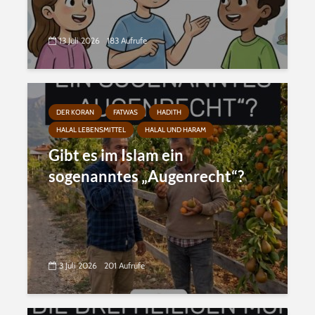
13 Juli 2026
183 Aufrufe
DER KORAN
FATWAS
HADITH
HALAL LEBENSMITTEL
HALAL UND HARAM
Gibt es im Islam ein
sogenanntes „Augenrecht“?
3 Juli 2026
201 Aufrufe