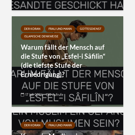
DER KORAN
FRAU UND MANN
GOTTESDIENST
ISLAMISCHE DENKWEISE
Warum fällt der Mensch auf
die Stufe von „Esfel-i Sâfilîn“
(die tiefste Stufe der
Erniedrigung)?
17 Juli 2026
150 Aufrufe
DER KORAN
FRAU UND MANN