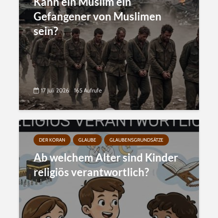
Kann ein Muslim ein
Gefangener von Muslimen
sein?
17 Juli 2026
165 Aufrufe
DER KORAN
GLAUBE
GLAUBENSGRUNDSÄTZE
Ab welchem Alter sind Kinder
religiös verantwortlich?