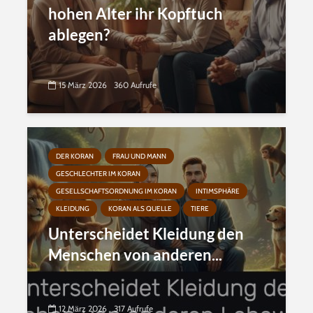
hohen Alter ihr Kopftuch
ablegen?
15 März 2026
360 Aufrufe
DER KORAN
FRAU UND MANN
GESCHLECHTER IM KORAN
GESELLSCHAFTSORDNUNG IM KORAN
INTIMSPHÄRE
KLEIDUNG
KORAN ALS QUELLE
TIERE
Unterscheidet Kleidung den
Menschen von anderen...
12 März 2026
317 Aufrufe