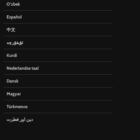
O’zbek
Español
中文
ئۇيغۇرچە
Kurdî
Nederlandse taal
Dansk
Magyar
Türkmence
دین اور فطرت