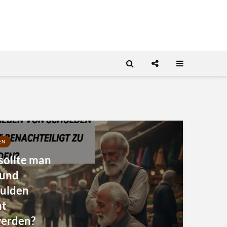
EN
sollte man
 und
hulden
ht
werden?