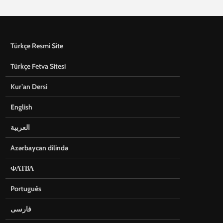
Türkçe Resmi Site
Türkçe Fetva Sitesi
Kur’an Dersi
English
العربية
Azərbaycan dilində
ФАТВА
Português
فارسی