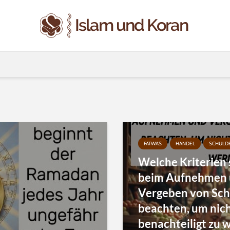
FATWAS
HANDEL
SCHULD
Welche Kriterien 
beim Aufnehmen
Vergeben von Sc
beachten, um nic
benachteiligt zu 