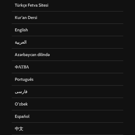
Türkçe Fetva Sitesi
Kur’an Dersi
English
العربية
Azərbaycan dilində
ФАТВА
Português
فارسی
O’zbek
Español
中文