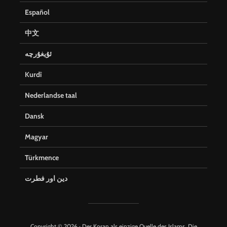
Español
中文
ئۇيغۇرچە
Kurdî
Nederlandse taal
Dansk
Magyar
Türkmence
دین اور فطرت
Copyright © 2026 · Der Koran als einzige Quelle des Islams. Die