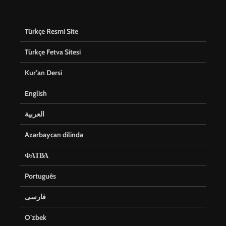
Türkçe Resmi Site
Türkçe Fetva Sitesi
Kur’an Dersi
English
العربية
Azərbaycan dilində
ФАТВА
Português
فارسی
O’zbek