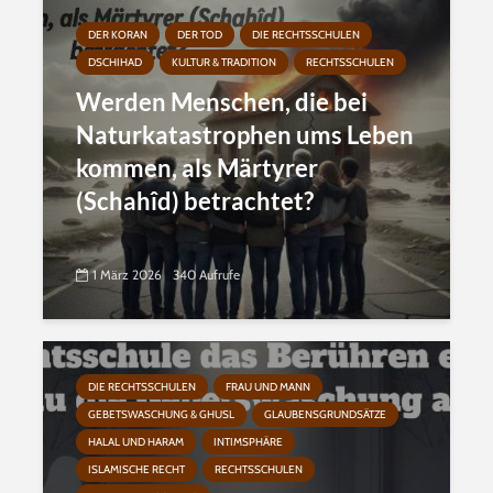
DER KORAN
DER TOD
DIE RECHTSSCHULEN
DSCHIHAD
KULTUR & TRADITION
RECHTSSCHULEN
Werden Menschen, die bei
Naturkatastrophen ums Leben
kommen, als Märtyrer
(Schahîd) betrachtet?
1 März 2026
340 Aufrufe
DIE RECHTSSCHULEN
FRAU UND MANN
GEBETSWASCHUNG & GHUSL
GLAUBENSGRUNDSÄTZE
HALAL UND HARAM
INTIMSPHÄRE
ISLAMISCHE RECHT
RECHTSSCHULEN