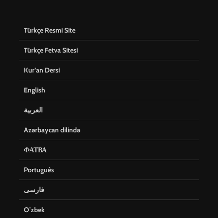
Türkçe Resmi Site
Türkçe Fetva Sitesi
Kur’an Dersi
English
العربية
Azərbaycan dilində
ФАТВА
Português
فارسی
O’zbek