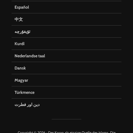
Español
中文
ئۇيغۇرچە
Kurdî
Nederlandse taal
Dansk
Magyar
Türkmence
دین اور فطرت
Copyright © 2026 · Der Koran als einzige Quelle des Islams. Die