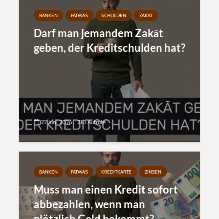
BANKEN
FATWAS
SCHULDEN
ZAKAT
Darf man jemandem Zakāt
geben, der Kreditschulden hat?
22 Juni 2026
210 Aufrufe
BANKEN
FATWAS
KREDITKARTE
ZINSEN
Muss man einen Kredit sofort
abbezahlen, wenn man
plötzlich Geld bekommt?