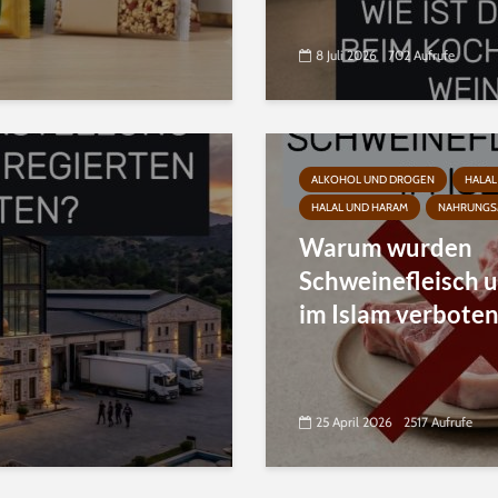
8 Juli 2026
702 Aufrufe
ALKOHOL UND DROGEN
HALAL
HALAL UND HARAM
NAHRUNGS
Warum wurden
Schweinefleisch 
im Islam verboten
25 April 2026
2517 Aufrufe