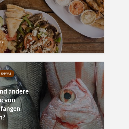
ufe
FATWAS
und andere
ie von
efangen
n?