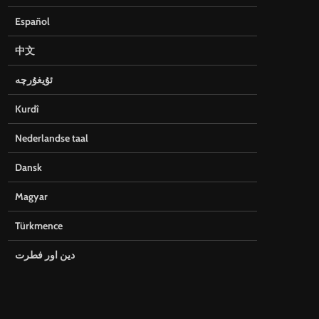
Español
中文
ئۇيغۇرچە
Kurdî
Nederlandse taal
Dansk
Magyar
Türkmence
دین اور فطرت