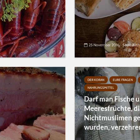
25 November 2016
5408 Aufr
DER KORAN
EURE FRAGEN
NAHRUNGSMITTEL
Darf man Fische 
Meeresfrüchte, d
Nichtmuslimen g
wurden, verzehre