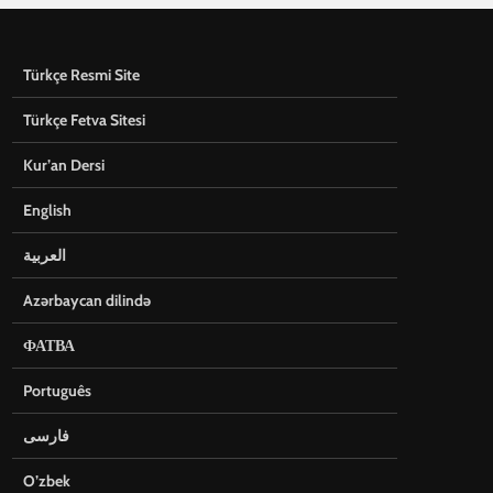
Türkçe Resmi Site
Türkçe Fetva Sitesi
Kur’an Dersi
English
العربية
Azərbaycan dilində
ФАТВА
Português
فارسی
O’zbek