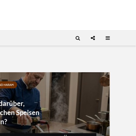
ND HARAM
 darüber,
chen Speisen
en?