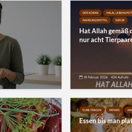
DER KORAN
HALAL LEBENSMIT
NAHRUNGSMITTEL
NATUR
Hat Allah gemäß
nur acht Tierpaar
18 Februar 2026
434 Aufrufe
EURE FRAGEN
FATWAS
NA
Essen bis man pla