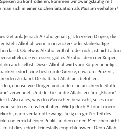
Speisen zu kontrollieren, kommen wir zwangsläufig mit
e man sich in einer solchen Situation als Muslim verhalten?
hes Getränk. Je nach Alkoholgehalt gilt: In vielen Dingen, die
 entsteht Alkohol, wenn man zucker- oder stärkehaltige
en lässt. Ob etwas Alkohol enthält oder nicht, ist nicht allein
ensmitteln, die wir essen, gibt es Alkohol, denn der Körper
t ihn auch selbst. Dieser Alkohol wird vom Körper benötigt.
etränken jedoch eine bestimmte Grenze, etwa drei Prozent,
schenden Zustand. Deshalb hat Allah uns befohlen,
iden, ebenso wie Drogen und andere berauschende Stoffe.
amr“ verwendet. Und der Gesandte Allahs erklärte „Khamr“
eckt. Also alles, was den Menschen berauscht, sei es eine
Davon sollen wir uns fernhalten. Wird jedoch Alkohol einem
ekocht, dann verdampft zwangsläufig ein großer Teil des
inkt und erreicht einen Punkt, an dem er den Menschen nicht
lim ist dies jedoch keinesfalls empfehlenswert. Denn Allah