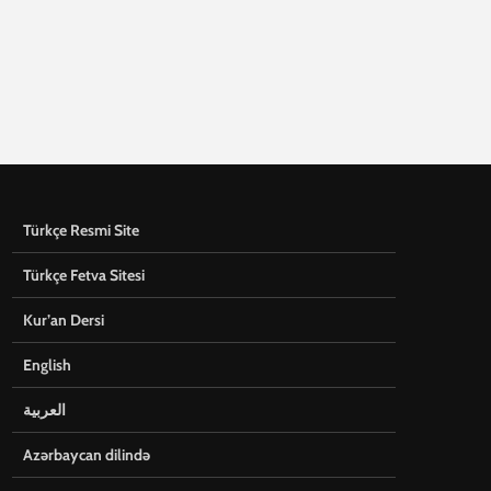
Türkçe Resmi Site
Türkçe Fetva Sitesi
Kur’an Dersi
English
العربية
Azərbaycan dilində