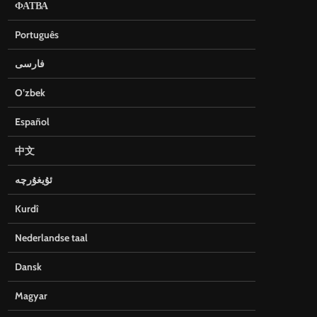
ФАТВА
Português
فارسی
O’zbek
Español
中文
ئۇيغۇرچە
Kurdî
Nederlandse taal
Dansk
Magyar