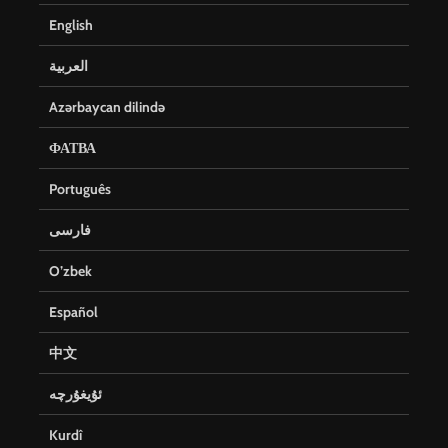
English
العربية
Azərbaycan dilində
ФАТВА
Português
فارسی
O’zbek
Español
中文
ئۇيغۇرچە
Kurdî