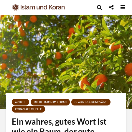
ARTIKEL
DIE RELIGION IM KORAN
GLAUBENSGRUNDSÄTZE
KORAN ALS QUELLE
Ein wahres, gutes Wort ist
wie ein Baum, der gute