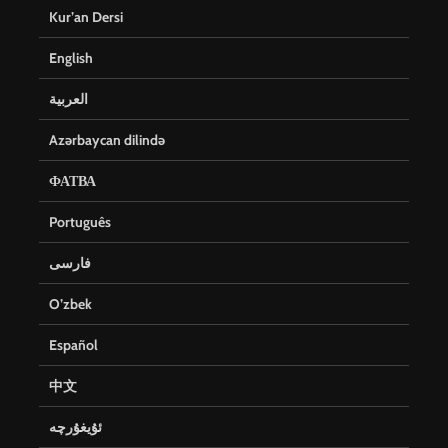
Kur’an Dersi
English
العربية
Azərbaycan dilində
ФАТВА
Português
فارسی
O’zbek
Español
中文
ئۇيغۇرچە