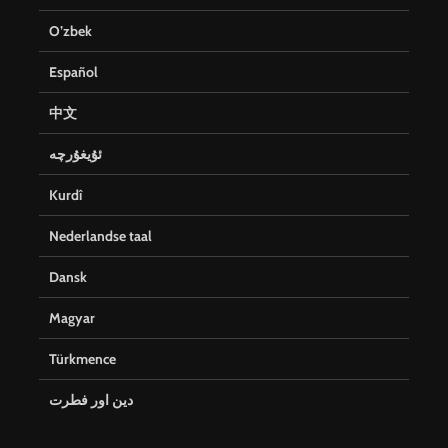
O’zbek
Español
中文
ئۇيغۇرچە
Kurdî
Nederlandse taal
Dansk
Magyar
Türkmence
دین اور فطرت