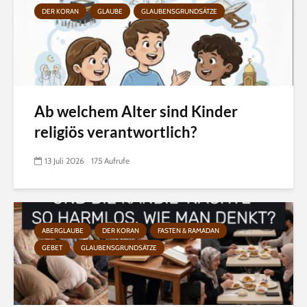
DER KORAN
GLAUBE
GLAUBENSGRUNDSÄTZE
Ab welchem Alter sind Kinder
religiös verantwortlich?
13 Juli 2026
175 Aufrufe
ABERGLAUBE
DER KORAN
FASTEN & RAMADAN
GEBET
GLAUBENSGRUNDSÄTZE