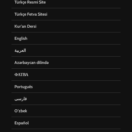
Türkçe Resmi Site
Türkçe Fetva Sitesi
Kur’an Dersi
English
العربية
Azərbaycan dilində
ФАТВА
Português
فارسی
O’zbek
Español