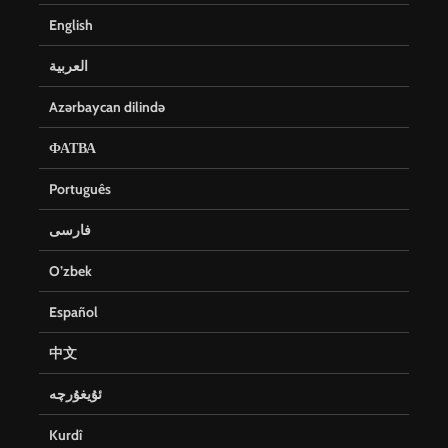
English
العربية
Azərbaycan dilində
ФАТВА
Português
فارسی
O’zbek
Español
中文
ئۇيغۇرچە
Kurdî