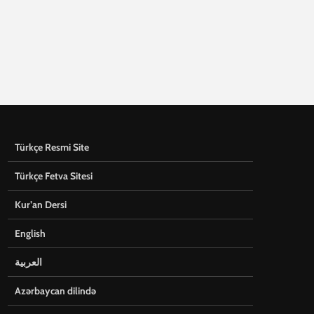
Türkçe Resmi Site
Türkçe Fetva Sitesi
Kur’an Dersi
English
العربية
Azərbaycan dilində