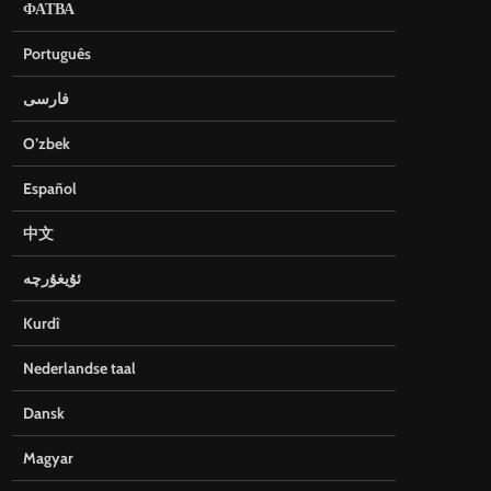
ФАТВА
Português
فارسی
O’zbek
Español
中文
ئۇيغۇرچە
Kurdî
Nederlandse taal
Dansk
Magyar