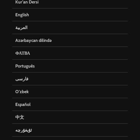
Kur’an Dersi
English
العربية
Azərbaycan dilində
ФАТВА
Português
فارسی
O’zbek
Español
中文
ئۇيغۇرچە