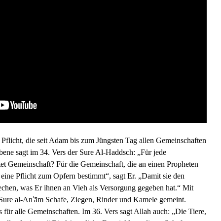
e Pflicht, die seit Adam bis zum Jüngsten Tag allen Gemeinschaften
bene sagt im 34. Vers der Sure Al-Haddsch: „Für jede
et Gemeinschaft? Für die Gemeinschaft, die an einen Propheten
 eine Pflicht zum Opfern bestimmt“, sagt Er. „Damit sie den
chen, was Er ihnen an Vieh als Versorgung gegeben hat.“ Mit
ʿ
 Sure al-An
ām Schafe, Ziegen, Rinder und Kamele gemeint.
hs für alle Gemeinschaften. Im 36. Vers sagt Allah auch: „Die Tiere,