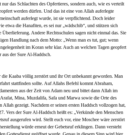
 nur das Schlachten des Opfertieres, sondern auch, wie es verteilt
opfert werden dürfen. Und das ist eine von Allah auferlegte
einschaft auferlegt wurde, ist sie verpflichtend. Doch leider
e etwa die Hanafiten, es sei nur „wādschib“, und stützen sich
e Überlieferung. Andere Rechtsschulen sagen nicht einmal das. Sie
willigen Handlung nach dem Motto: „Wenn man es tut, gut; wenn
 Angelegenheit im Koran sehr klar. Auch an welchen Tagen geopfert
er aus der Sure Al-Haddsch.
 die Kaaba völlig zerstört und ihr Ort unbekannt geworden. Man
rfahrt stattfinden sollte. Auf Allahs Befehl kommt Abraham,
ndamenten aus der Zeit von Adam neu und bittet dann Allah im
Arafat, Mina, Muzdalifa, Safa und Marwa sowie die Orte des
 Allah gezeigt. Nachdem er seinen ersten Haddsch vollzogen hat,
m 27. Vers der Sure Al-Haddsch heißt es: „Verkünde den Menschen
ruf ausgerufen wird. Stellt euch vor, eine Moschee wäre zerstört
erstellung würde erneut der Gebetsruf erklingen. Dann versteht
 den Gottesdienst geöffnet wurde. Genau in diesem Sinn wird hier