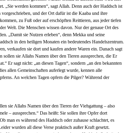
t. „Sie werden kommen“, sagt Allah. Denn auch der Haddsch ist
vorgeschrieben, und der Ort dafür ist die Kaaba und ihre
ommen, zu Fuß oder auf erschöpften Reittieren, aus jeder tiefen
en der Welt. Die Menschen wissen davon. Nur der genaue Ort des
n. „Damit sie Nutzen erleben“, denn Mekka und seine
dsch in den heiligen Monaten ein bedeutendes Handelszentrum.
n, verkaufen sie dort und kaufen andere Waren ein. Danach sagt
 sollen sie Allahs Namen über den Tieren aussprechen, die Er
at.“ Er sagt nicht: „an diesen Tagen“, sondern „an den bekannten
ies allen Gemeinschaften auferlegt wurde, kennen alle
pferns. An welchen Tagen opfern die Pilger? Während der
len sie Allahs Namen über den Tieren der Viehgattung – also
le – aussprechen.“ Das heißt: Sie sollen ihre Opfer dort
. Ob man es während des Haddsch oder zuhause schlachtet, es
Leider wurden all diese Verse praktisch außer Kraft gesetzt.