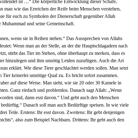
vollendet ist …“ Die körperliche Entwicklung dieser Schafe,
n man wie das Erreichen der Reife beim Menschen verstehen,
 sie für euch zu Symbolen der Dienerschaft gegenüber Allah
für Muhammad und seine Gemeinschaft.
hnen, wenn sie in Reihen stehen.“ Das Aussprechen von Allahs
eutet: Wenn man an der Stelle, an der die Hauptschlagadern nach
tzt, stirbt das Tier im Stehen, ohne überhaupt zu merken, dass es
 Tier hinzulegen und ihm unnötig Leiden zuzufügen. Auch die Art
ran erklärt. Wie diese Tiere geschlachtet werden sollen. Man setzt
 Tier keinerlei unnötige Qual zu. Es bricht sofort zusammen.
aber auf diese Weise. Man sieht, wie sie 20 oder 30 Kamele in
chten. Ganz einfach und problemlos. Danach sagt Allah: „Wenn
worden sind, dann esst davon.“ Und gebt auch den Menschen
t bedürftig.“ Danach soll man auch Bedürftige speisen. In wie viele
 drei Teile. Erstens: Ihr esst davon. Zweitens: Ihr gebt denjenigen
nichts“, also zum Beispiel Nachbarn. Drittens: Ihr gebt auch den