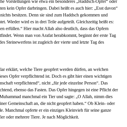
lsche Vorstellungen wie etwa ein besonderes „Haddsch-Opfer“ oder
en kein Opfer darbringen. Dabei heißt es auch hier: „Esst davon“
e nichts besitzen. Denn sie sind zum Haddsch gekommen und
et. Wieder wird es in drei Teile aufgeteilt. Gleichzeitig heißt es:
en erfüllen.“ Hier macht Allah also deutlich, dass das Opfern
tfindet. Wenn man von Arafat herabkommt, beginnt der erste Tag
des Steinewerfens ist zugleich der vierte und letzte Tag des
ar erklärt, welche Tiere geopfert werden dürfen, an welchen
eses Opfer verpflichtend ist. Doch es gibt hier einen wichtigen
nschaft verpflichtend“, nicht „für jede einzelne Person“. Das
ichtend, ebenso das Fasten. Das Opfer hingegen ist eine Pflicht der
 Muhammad manchmal ein Tier und sagte: „O Allah, nimm dies
ner Gemeinschaft an, die nicht geopfert haben.“ Ob Klein- oder
le. Manchmal opferte er ein einziges Kleinvieh für seine ganze
ier oder mehrere Tiere. Je nach Möglichkeit.