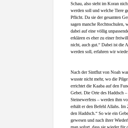
Schau, also steht im Koran nicht
werden soll und welche Tiere ge
Pflicht. Da sie der gesamten Gem
sagen manche Rechtsschulen, wi
dabei auf eine völlig unpassend
erklären es eher zu einer frei
nicht, auch gut.“ Dabei ist die
werden soll, erfahren wir wied
Nach der Sintflut von Noah war
wusste nicht mehr, wo die Pilge
errichtet die Kaaba auf den Fu
Gebet. Die Orte des Haddsch – 
Steinewerfens – werden ihm von
erhält er den Befehl Allahs. I
den Haddsch.“ So wie ein Gebets
gewesen und nach ihrer Wiederh
man sofort, dass sie wieder für