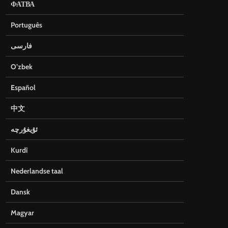
ФАТВА
Português
فارسی
O’zbek
Español
中文
ئۇيغۇرچە
Kurdî
Nederlandse taal
Dansk
Magyar