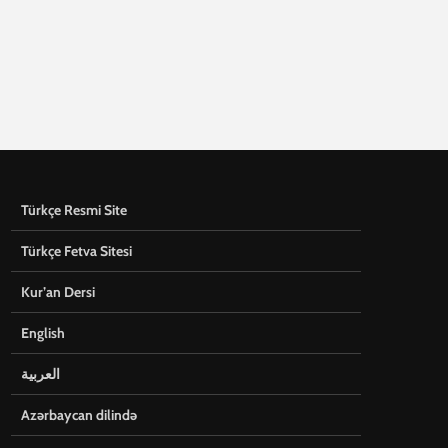
Türkçe Resmi Site
Türkçe Fetva Sitesi
Kur’an Dersi
English
العربية
Azərbaycan dilində