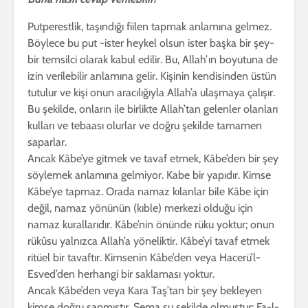
Putperestlik, taşındığı fiilen tapmak anlamına gelmez.
Böylece bu put -ister heykel olsun ister başka bir şey-
bir temsilci olarak kabul edilir. Bu, Allah’ın boyutuna de
izin verilebilir anlamına gelir. Kişinin kendisinden üstün
tutulur ve kişi onun aracılığıyla Allah’a ulaşmaya çalışır.
Bu şekilde, onların ile birlikte Allah’tan gelenler olanları
kulları ve tebaası olurlar ve doğru şekilde tamamen
saparlar.
Ancak Kâbe’ye gitmek ve tavaf etmek, Kâbe’den bir şey
söylemek anlamına gelmiyor. Kabe bir yapıdır. Kimse
Kâbe’ye tapmaz. Orada namaz kılanlar bile Kâbe için
değil, namaz yönünün (kıble) merkezi olduğu için
namaz kurallarıdır. Kâbe’nin önünde rüku yoktur; onun
rükûsu yalnızca Allah’a yöneliktir. Kâbe’yi tavaf etmek
ritüel bir tavaftır. Kimsenin Kâbe’den veya Hacerü’l-
Esved’den herhangi bir saklaması yoktur.
Ancak Kâbe’den veya Kara Taş’tan bir şey bekleyen
kimse doğru sapmıştır. Şema şu şekilde olmustur: Fa-l-