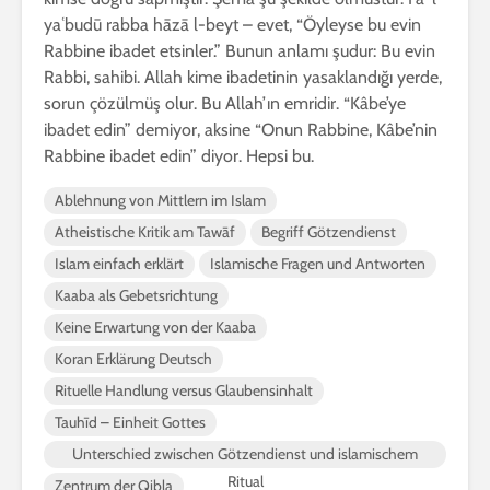
yaʿbudū rabba hāzā l-beyt – evet, “Öyleyse bu evin
Rabbine ibadet etsinler.” Bunun anlamı şudur: Bu evin
Rabbi, sahibi. Allah kime ibadetinin yasaklandığı yerde,
sorun çözülmüş olur. Bu Allah’ın emridir. “Kâbe’ye
ibadet edin” demiyor, aksine “Onun Rabbine, Kâbe’nin
Rabbine ibadet edin” diyor. Hepsi bu.
Ablehnung von Mittlern im Islam
Atheistische Kritik am Tawāf
Begriff Götzendienst
Islam einfach erklärt
Islamische Fragen und Antworten
Kaaba als Gebetsrichtung
Keine Erwartung von der Kaaba
Koran Erklärung Deutsch
Rituelle Handlung versus Glaubensinhalt
Tauhīd – Einheit Gottes
Unterschied zwischen Götzendienst und islamischem
Ritual
Zentrum der Qibla