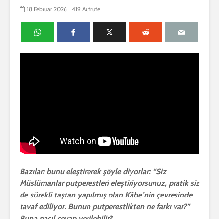
18 Februar 2026
419 Aufrufe
Bazıları bunu eleştirerek şöyle diyorlar: “Siz
Müslümanlar putperestleri eleştiriyorsunuz, pratik siz
de sürekli taştan yapılmış olan Kâbe’nin çevresinde
tavaf ediliyor. Bunun putperestlikten ne farkı var?”
Buna nasıl cevap verilebilir?