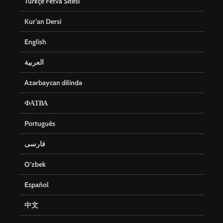
Türkçe Fetva Sitesi
Kur’an Dersi
English
العربية
Azərbaycan dilində
ФАТВА
Português
فارسی
O’zbek
Español
中文