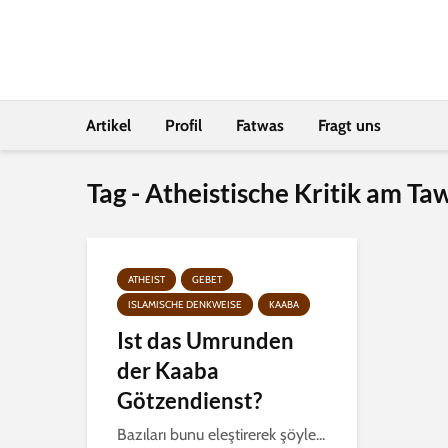
Artikel
Profil
Fatwas
Fragt uns
Tag - Atheistische Kritik am Ta
ATHEIST
GEBET
ISLAMISCHE DENKWEISE
KAABA
Ist das Umrunden
der Kaaba
Götzendienst?
Bazıları bunu eleştirerek şöyle...