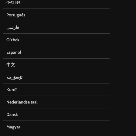
ФАТВА
Português
فارسی
O’zbek
Español
中文
ئۇيغۇرچە
Kurdî
Nederlandse taal
Dansk
Magyar