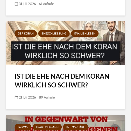
31 Juli 2026
61 Aufrufe
DER KORAN
EHESCHLIESSUNG
FAMILIENLEBEN
IST DIE EHE NACH DEM KORAN
WIRKLICH SO SCHWER?
21 Juli 2026
89 Aufrufe
FATWAS
FRAU UND MANN
INTIMSPHÄRE