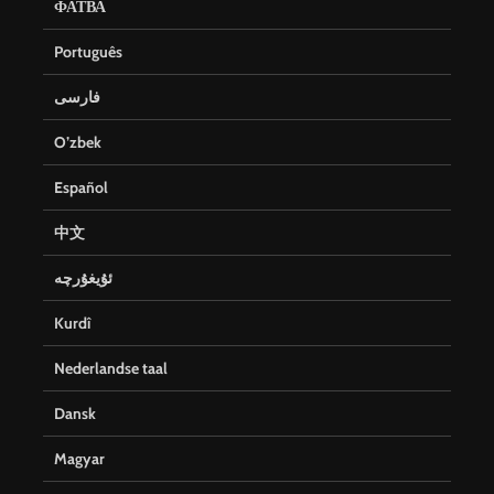
ФАТВА
Português
فارسی
O’zbek
Español
中文
ئۇيغۇرچە
Kurdî
Nederlandse taal
Dansk
Magyar