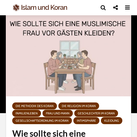
DIE METHODIK DES KORAN
DIE RELIGION IM KORAN
FAMILIENLEBEN
FRAU UND MANN
GESCHLECHTER IM KORAN
GESELLSCHAFTSORDNUNG IM KORAN
INTIMSPHÄRE
KLEIDUNG
Wie sollte sich eine