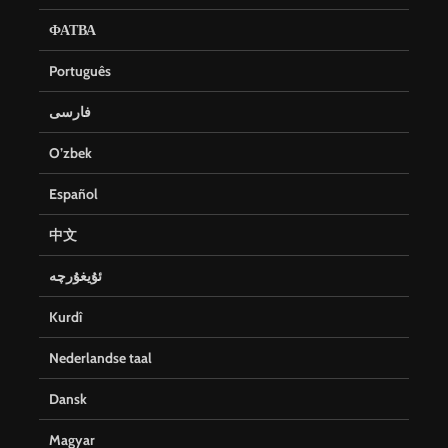
ФАТВА
Português
فارسی
O’zbek
Español
中文
ئۇيغۇرچە
Kurdî
Nederlandse taal
Dansk
Magyar