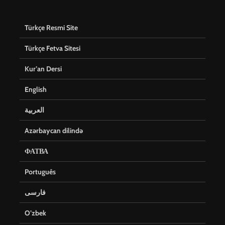
Türkçe Resmi Site
Türkçe Fetva Sitesi
Kur’an Dersi
English
العربية
Azərbaycan dilində
ФАТВА
Português
فارسی
O’zbek