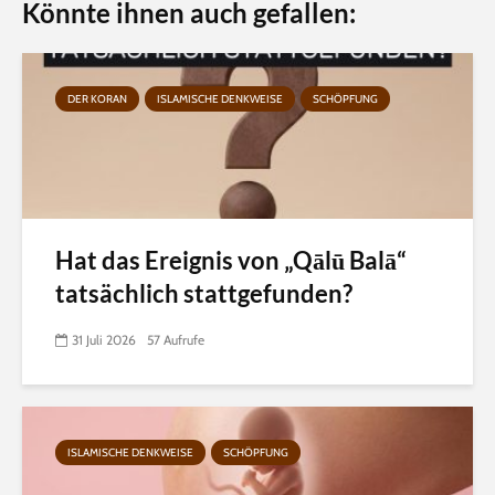
Könnte ihnen auch gefallen:
DER KORAN
ISLAMISCHE DENKWEISE
SCHÖPFUNG
Hat das Ereignis von „Qālū Balā“
tatsächlich stattgefunden?
31 Juli 2026
57 Aufrufe
ISLAMISCHE DENKWEISE
SCHÖPFUNG