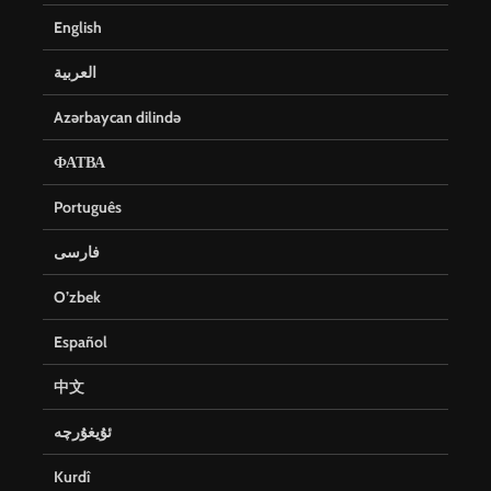
English
العربية
Azərbaycan dilində
ФАТВА
Português
فارسی
O’zbek
Español
中文
ئۇيغۇرچە
Kurdî