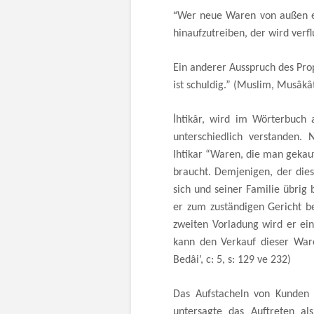
“
Wer neue Waren von außen ei
hinaufzutreiben, der wird verflu
Ein anderer Ausspruch des Prop
ist schuldig.” (Muslim, Musâkâ
İhtikâr, wird im Wörterbuch 
unterschiedlich verstanden.
Ihtikar “Waren, die man gekauf
braucht. Demjenigen, der dies
sich und seiner Familie übrig b
er zum zuständigen Gericht be
zweiten Vorladung wird er ein
kann den Verkauf dieser Ware
Bedâi’, c: 5, s: 129 ve 232)
Das Aufstacheln von Kunden i
untersagte das Auftreten a