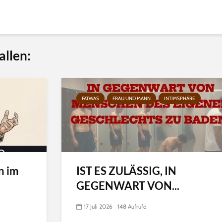
allen:
FATWAS
FRAU UND MANN
INTIMSPHÄRE
n im
IST ES ZULÄSSIG, IN
GEGENWART VON...
17 Juli 2026
148 Aufrufe