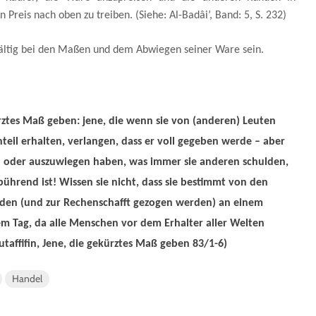
Preis nach oben zu treiben. (Siehe: Al-Badâi’, Band: 5, S. 232)
ältig bei den Maßen und dem Abwiegen seiner Ware sein.
ztes Maß geben: jene, die wenn sie von (anderen) Leuten
eil erhalten, verlangen, dass er voll gegeben werde – aber
 oder auszuwiegen haben, was immer sie anderen schulden,
bührend ist! Wissen sie nicht, dass sie bestimmt von den
den (und zur Rechenschafft gezogen werden) an einem
em Tag, da alle Menschen vor dem Erhalter aller Welten
utaffifin, Jene, die gekürztes Maß geben 83/1-6)
Handel