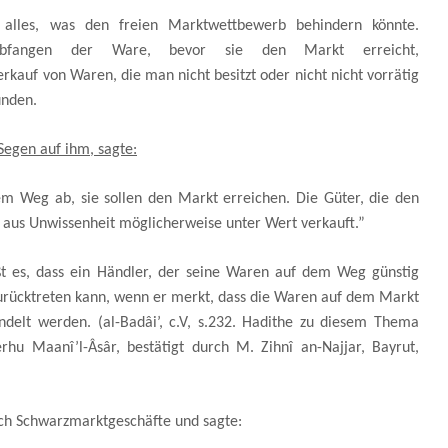
 alles, was den freien Marktwettbewerb behindern könnte.
bfangen der Ware, bevor sie den Markt erreicht,
kauf von Waren, die man nicht besitzt oder nicht nicht vorrätig
unden.
Segen auf ihm, sagte:
em Weg ab, sie sollen den Markt erreichen. Die Güter, die den
 aus Unwissenheit möglicherweise unter Wert verkauft.”
t es, dass ein Händler, der seine Waren auf dem Weg günstig
urücktreten kann, wenn er merkt, dass die Waren auf dem Markt
ndelt werden. (al-Badâi’, c.V, s.232. Hadithe zu diesem Thema
rhu Maanî’l-Âsâr, bestätigt durch M. Zihnî an-Najjar, Bayrut,
ch Schwarzmarktgeschäfte und sagte: