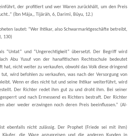
nführt, der profitiert und wer Waren zurückhält, um den Preis
cht..” (İbn Mâja,, Tijârâh, 6, Darimî, Büyu, 12.)
heten lautet: “Wer Ihtikar, also Schwarmarktgeschäfte betreibt,
t, 130)
als “Untat” und “Ungerechtigkeit” übersetzt. Der Begriff wird
 Nach Abu Yusuf von der hanafitischen Rechtsschule bedeutet
t hat, nicht weiter zu verkaufen, obwohl das Volk diese dringend
 tut, wird befohlen zu verkaufen, was nach der Versorgung von
leibt. Wenn er dies nicht tut und seine Ihtikar weiterführt, wird
stellt. Der Richter redet ihm gut zu und droht ihm. Bei seiner
gesperrt und nach Ermessend es Richters bestraft. Der Richter
n aber weder erzwingen noch deren Preis beeinflussen.” (Al-
st ebenfalls nicht zulässig. Der Prophet (Friede sei mit ihm)
ls Käufer, die Ware anzupreisen und die anderen Kunden in