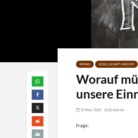
FATWAS
GESELLSCHAFT & RECHTE
Worauf müs
unsere Ein
31 März 2015
2633 Aufrufe
Frage: