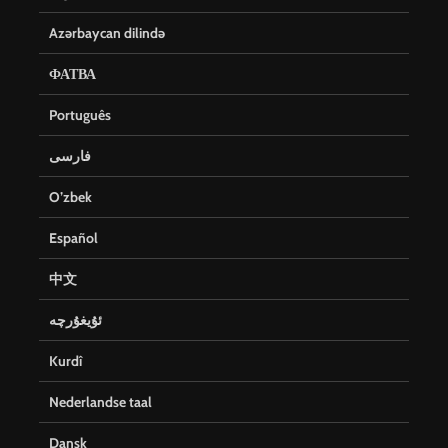
Azərbaycan dilində
ФАТВА
Português
فارسی
O’zbek
Español
中文
ئۇيغۇرچە
Kurdî
Nederlandse taal
Dansk