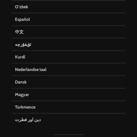
O’zbek
Español
中文
ئۇيغۇرچە
Kurdî
Nederlandse taal
Dansk
Magyar
Türkmence
دین اور فطرت