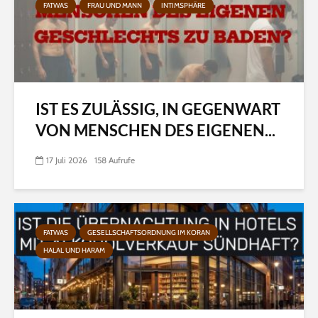
FATWAS
FRAU UND MANN
INTIMSPHÄRE
IST ES ZULÄSSIG, IN GEGENWART
VON MENSCHEN DES EIGENEN...
17 Juli 2026
158 Aufrufe
FATWAS
GESELLSCHAFTSORDNUNG IM KORAN
HALAL UND HARAM