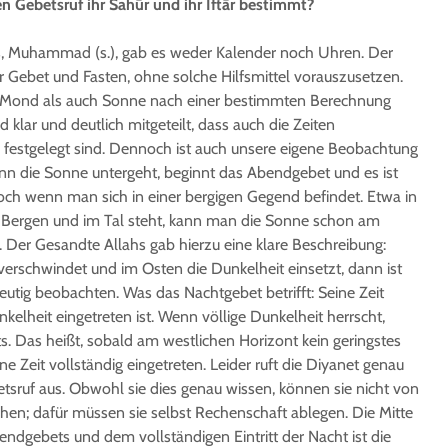
n Gebetsruf ihr Sahūr und ihr Iftār bestimmt?
s, Muhammad (s.), gab es weder Kalender noch Uhren. Der
ür Gebet und Fasten, ohne solche Hilfsmittel vorauszusetzen.
hl Mond als auch Sonne nach einer bestimmten Berechnung
d klar und deutlich mitgeteilt, dass auch die Zeiten
festgelegt sind. Dennoch ist auch unsere eigene Beobachtung
enn die Sonne untergeht, beginnt das Abendgebet und es ist
Doch wenn man sich in einer bergigen Gegend befindet. Etwa in
Bergen und im Tal steht, kann man die Sonne schon am
 Der Gesandte Allahs gab hierzu eine klare Beschreibung:
rschwindet und im Osten die Dunkelheit einsetzt, dann ist
deutig beobachten. Was das Nachtgebet betrifft: Seine Zeit
nkelheit eingetreten ist. Wenn völlige Dunkelheit herrscht,
s. Das heißt, sobald am westlichen Horizont kein geringstes
ine Zeit vollständig eingetreten. Leider ruft die Diyanet genau
tsruf aus. Obwohl sie dies genau wissen, können sie nicht von
hen; dafür müssen sie selbst Rechenschaft ablegen. Die Mitte
dgebets und dem vollständigen Eintritt der Nacht ist die