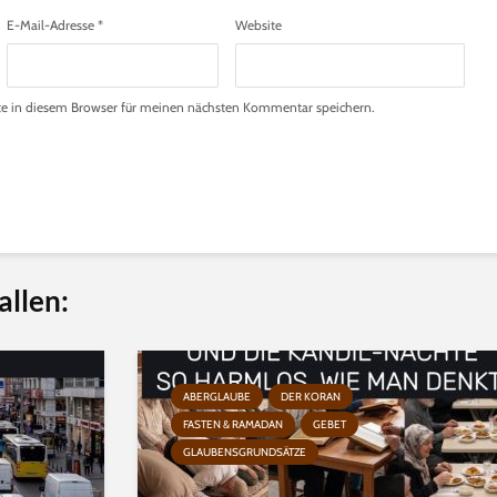
E-Mail-Adresse
*
Website
e in diesem Browser für meinen nächsten Kommentar speichern.
allen:
ABERGLAUBE
DER KORAN
FASTEN & RAMADAN
GEBET
GLAUBENSGRUNDSÄTZE