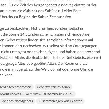
ten. Bis die Zeit des Morgengebets eindeutig eintritt, ist der
an nimmt die Mahlzeit des Sahūr ein. Leider lässt
 bereits
zu Beginn der Sahur-Zeit
ausrufen.
uge zu beobachten. Nicht nur hier, sondern selbst in
 die Sonne 24 Stunden scheint, lassen sich eindeutige
n Gebetszeiten finden sich sämtliche Informationen auf
te können dort nachsehen. Wir selbst sind an Orte gegangen,
 nicht untergeht oder nicht aufgeht, und haben entsprechend
ßstäben Allahs die Beobachtbarkeit der fünf Gebetszeiten mit
dargelegt. Alles Lob gebührt Allah. Der Koran enthält
h die man überall auf der Welt, ob mit oder ohne Uhr, die
en kann.
stenzeiten bestimmen
Gebetszeiten im Koran
://youtu.be/edgIELo0tFw?si=OKLr6smmMP36nZdL
Zeit des Nachtgebets
Zusammenlegen von Gebeten