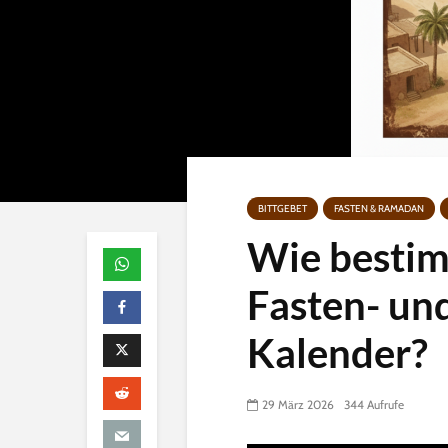
BITTGEBET
FASTEN & RAMADAN
Wie bestim
Fasten- un
Kalender?
29 März 2026
344 Aufrufe