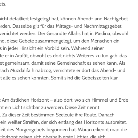
ts.
nicht detailliert festgelegt hat, können Abend- und Nachtgebet
den. Dasselbe gilt für das Mittags- und Nachmittagsgebet.
errichtet werden. Der Gesandte Allahs hat in Medina, obwohl
and, diese Gebete zusammengelegt, um den Menschen ein
 in jeder Hinsicht ein Vorbild sein. Während seiner
te er in Arafāt, obwohl es dort nichts Weiteres zu tun gab, das
et gemeinsam, damit seine Gemeinschaft es sehen kann. Als
nach Muzdalifa hinabzog, verrichtete er dort das Abend- und
alle es sehen konnten. Somit sind die Gebetszeiten klar
: Am östlichen Horizont – also dort, wo sich Himmel und Erde
t ein Licht sichtbar zu werden. Diese Zeit nennt
. Zu dieser Zeit bestimmen Seeleute ihre Route. Danach
ein weißer Streifen, der sich entlang des Horizonts ausbreitet.
Zeit des Morgengebets begonnen hat. Woran erkennt man die
orizont zeigen sich oberhalb erste Lichter, die sich