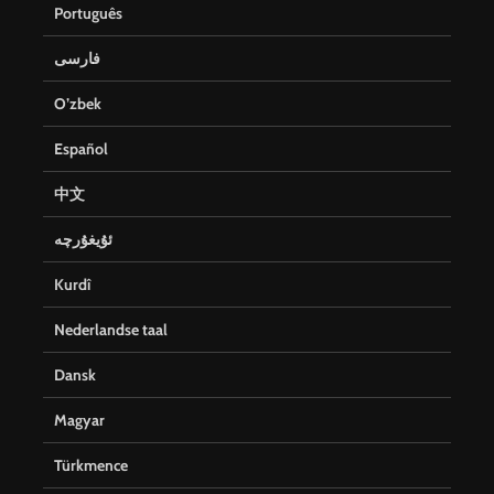
Português
فارسی
O’zbek
Español
中文
ئۇيغۇرچە
Kurdî
Nederlandse taal
Dansk
Magyar
Türkmence