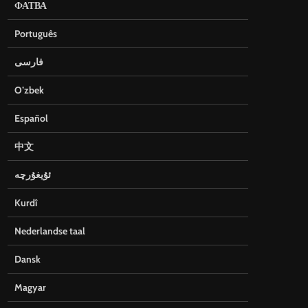
ФАТВА
Português
فارسی
O’zbek
Español
中文
ئۇيغۇرچە
Kurdî
Nederlandse taal
Dansk
Magyar