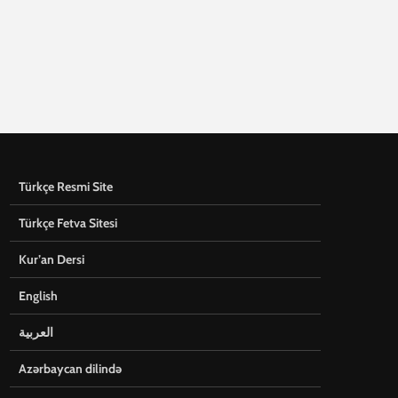
Türkçe Resmi Site
Türkçe Fetva Sitesi
Kur’an Dersi
English
العربية
Azərbaycan dilində