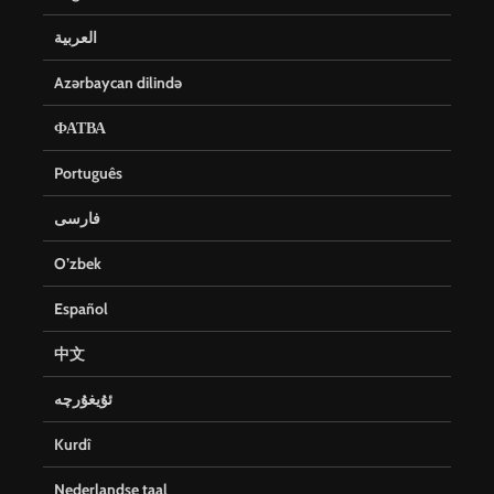
العربية
Azərbaycan dilində
ФАТВА
Português
فارسی
O’zbek
Español
中文
ئۇيغۇرچە
Kurdî
Nederlandse taal