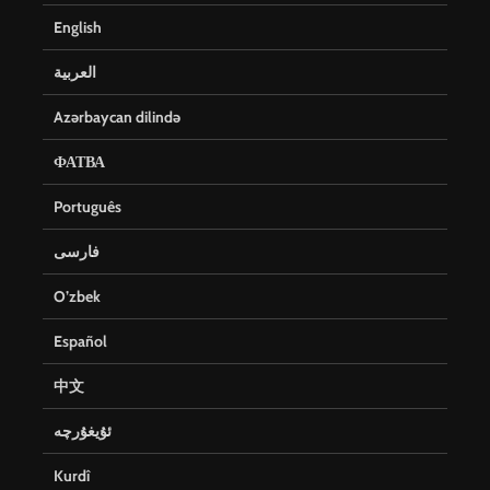
English
العربية
Azərbaycan dilində
ФАТВА
Português
فارسی
O’zbek
Español
中文
ئۇيغۇرچە
Kurdî