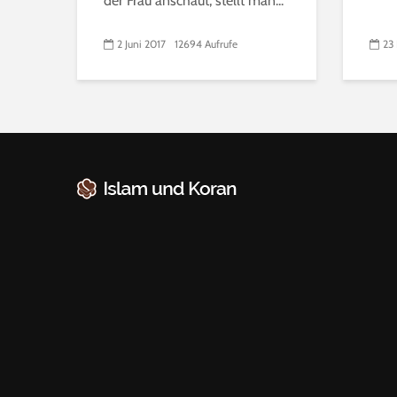
der Frau anschaut, stellt man...
2 Juni 2017
12694 Aufrufe
23