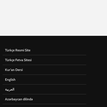
Türkçe Resmi Site
Türkçe Fetva Sitesi
Kur’an Dersi
English
العربية
Azərbaycan dilində