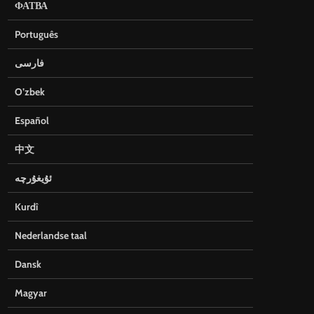
ФАТВА
Português
فارسی
O’zbek
Español
中文
ئۇيغۇرچە
Kurdî
Nederlandse taal
Dansk
Magyar