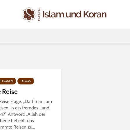
E FRAGEN
FATWAS
 Reise
Reise Frage: ,,Darf man, um
eisen, in ein fremdes Land
n?” Antwort: ,,Allah der
bene befiehlt uns
immte Reisen zu...