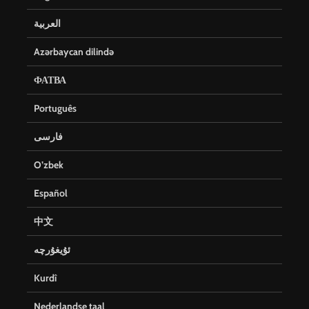
العربية
Azərbaycan dilində
ФАТВА
Português
فارسی
O’zbek
Español
中文
ئۇيغۇرچە
Kurdî
Nederlandse taal