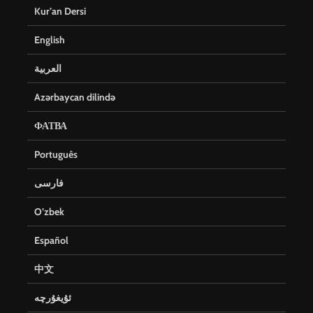
Kur’an Dersi
English
العربية
Azərbaycan dilində
ФАТВА
Português
فارسی
O’zbek
Español
中文
ئۇيغۇرچە