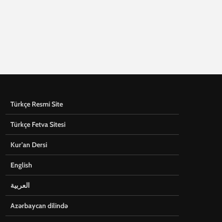
Türkçe Resmi Site
Türkçe Fetva Sitesi
Kur’an Dersi
English
العربية
Azərbaycan dilində