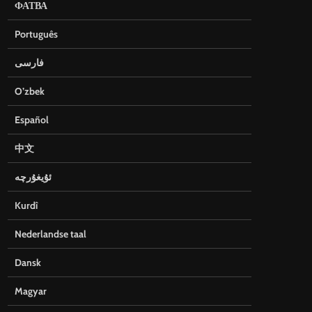
ФАТВА
Português
فارسی
O’zbek
Español
中文
ئۇيغۇرچە
Kurdî
Nederlandse taal
Dansk
Magyar