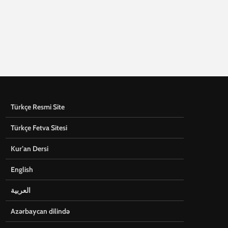
Türkçe Resmi Site
Türkçe Fetva Sitesi
Kur’an Dersi
English
العربية
Azərbaycan dilində