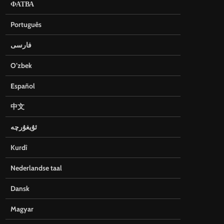
ФАТВА
Português
فارسی
O’zbek
Español
中文
ئۇيغۇرچە
Kurdî
Nederlandse taal
Dansk
Magyar