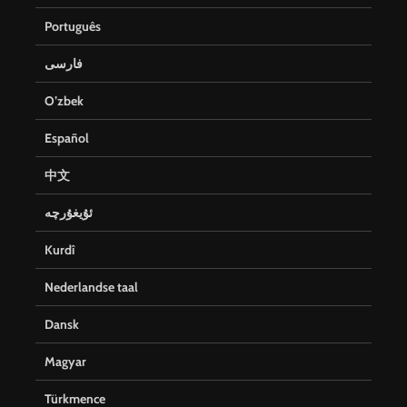
Português
فارسی
O’zbek
Español
中文
ئۇيغۇرچە
Kurdî
Nederlandse taal
Dansk
Magyar
Türkmence