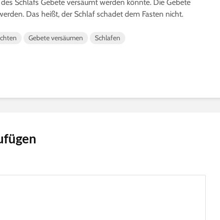
 des Schlafs Gebete versäumt werden könnte. Die Gebete
erden. Das heißt, der Schlaf schadet dem Fasten nicht.
ichten
Gebete versäumen
Schlafen
ufügen