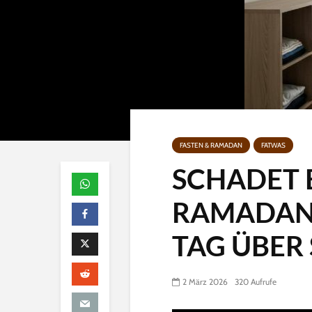
FASTEN & RAMADAN
FATWAS
SCHADET 
RAMADAN
TAG ÜBER
2 März 2026
320 Aufrufe