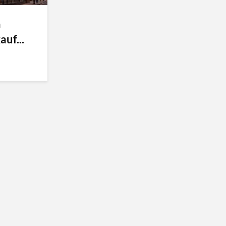
n
uf...