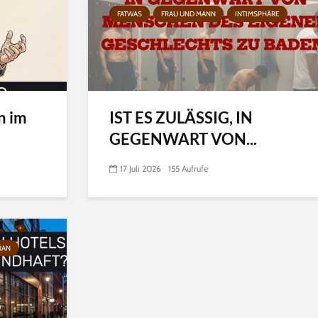
FATWAS
FRAU UND MANN
INTIMSPHÄRE
n im
IST ES ZULÄSSIG, IN
GEGENWART VON...
17 Juli 2026
155 Aufrufe
RAN