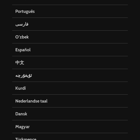
Português
فارسی
O’zbek
Español
中文
ئۇيغۇرچە
Kurdî
Nederlandse taal
Dansk
Magyar
Türkmence