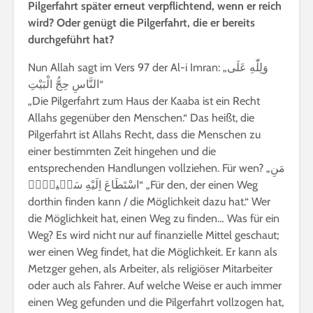
Pilgerfahrt später erneut verpflichtend, wenn er reich
wird? Oder genügt die Pilgerfahrt, die er bereits
durchgeführt hat?
Nun Allah sagt im Vers 97 der Al-i Imran: „وَلِلّٰهِ عَلَى
النَّاسِ حِجُّ الْبَيْتِ“
„Die Pilgerfahrt zum Haus der Kaaba ist ein Recht
Allahs gegenüber den Menschen.“ Das heißt, die
Pilgerfahrt ist Allahs Recht, dass die Menschen zu
einer bestimmten Zeit hingehen und die
entsprechenden Handlungen vollziehen. Für wen? „مَنِ
اسْتَطَاعَ اِلَيْهِ سَب۪يلًاۜ“ „Für den, der einen Weg
dorthin finden kann / die Möglichkeit dazu hat.“ Wer
die Möglichkeit hat, einen Weg zu finden… Was für ein
Weg? Es wird nicht nur auf finanzielle Mittel geschaut;
wer einen Weg findet, hat die Möglichkeit. Er kann als
Metzger gehen, als Arbeiter, als religiöser Mitarbeiter
oder auch als Fahrer. Auf welche Weise er auch immer
einen Weg gefunden und die Pilgerfahrt vollzogen hat,