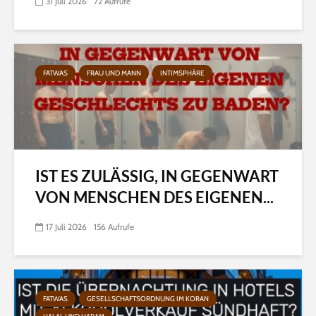
31 Juli 2026
72 Aufrufe
FATWAS
FRAU UND MANN
INTIMSPHÄRE
IST ES ZULÄSSIG, IN GEGENWART
VON MENSCHEN DES EIGENEN...
17 Juli 2026
156 Aufrufe
FATWAS
GESELLSCHAFTSORDNUNG IM KORAN