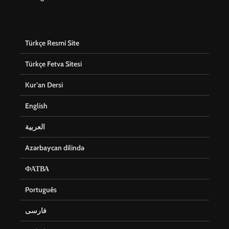
Türkçe Resmi Site
Türkçe Fetva Sitesi
Kur’an Dersi
English
العربية
Azərbaycan dilində
ФАТВА
Português
فارسی