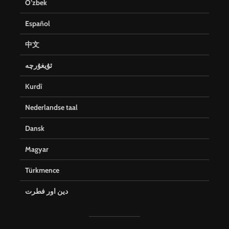
O’zbek
Español
中文
ئۇيغۇرچە
Kurdî
Nederlandse taal
Dansk
Magyar
Türkmence
دین اور فطرت