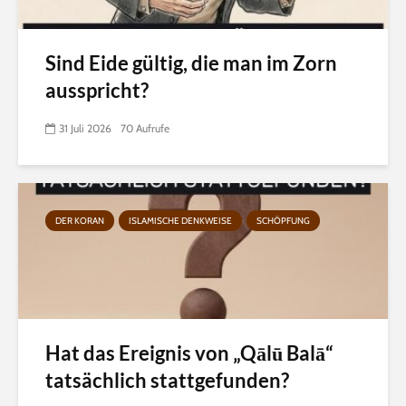
Sind Eide gültig, die man im Zorn
ausspricht?
31 Juli 2026
70 Aufrufe
DER KORAN
ISLAMISCHE DENKWEISE
SCHÖPFUNG
Hat das Ereignis von „Qālū Balā“
tatsächlich stattgefunden?