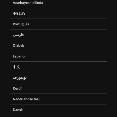
Azərbaycan dilində
ФАТВА
Português
فارسی
O’zbek
Español
中文
ئۇيغۇرچە
Kurdî
Nederlandse taal
Dansk