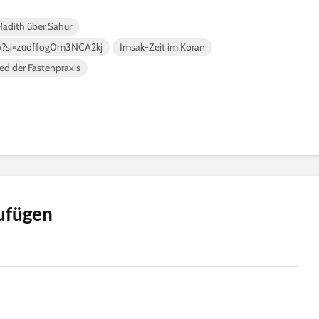
Hadith über Sahur
o?si=zudffog0m3NCA2kj
Imsak-Zeit im Koran
ed der Fastenpraxis
ufügen