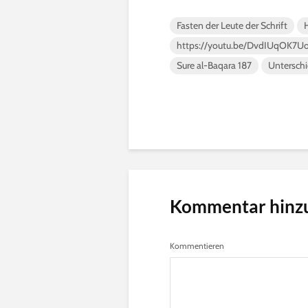
Fasten der Leute der Schrift
https://youtu.be/DvdIUqOK7U
Sure al-Baqara 187
Unterschi
Kommentar hinz
Kommentieren