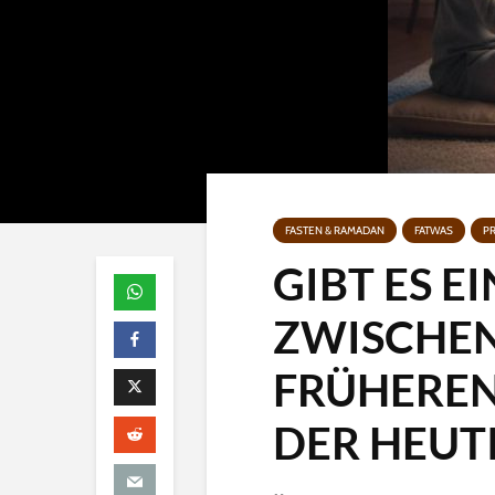
FASTEN & RAMADAN
FATWAS
P
GIBT ES E
ZWISCHEN
FRÜHERE
DER HEUT