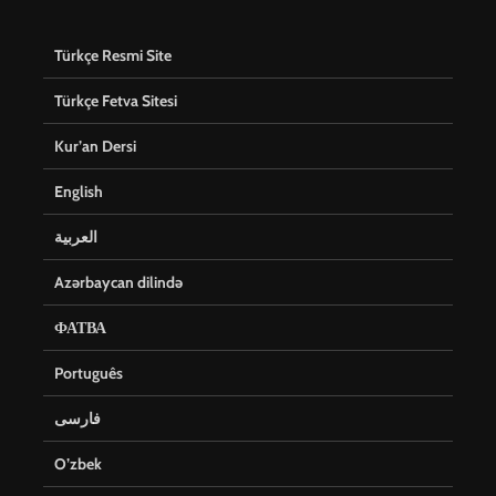
Türkçe Resmi Site
Türkçe Fetva Sitesi
Kur’an Dersi
English
العربية
Azərbaycan dilində
ФАТВА
Português
فارسی
O’zbek