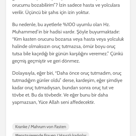
orucumu bozabilirim”? İzin sadece hasta ve yolculara
verilir. Üçüncü bir şahıs için izin yoktur.
Bu nedenle, bu ayetlerle %100 uyumlu olan Hz.
Muhammed’in bir hadisi vardır. Şöyle buyurmaktadır:
“Kim kasten orucunu bozarsa veya hasta veya yolculuk
halinde olmaksızın oruç tutmazsa, ömür boyu oruç
tutsa bile kaçırdığı bir günün karşılığını veremez.” Çünkü
geçmiş geçmiştir ve geri dönmez.
Dolayısıyla, eğer biri, “Daha önce oruç tutmadım, oruç
tutmadığım günler oldu” derse, kardeşim, eğer şimdiye
kadar oruç tutmadıysan, bundan sonra oruç tut ve
tövbe et. Bu da tövbedir. Ve eğer bunu bir daha
yapmazsan, Yüce Allah seni affedecektir.
Kranke / Mahrum von Fasten
Menstruierende Frauen / Hayızlı kadınlar