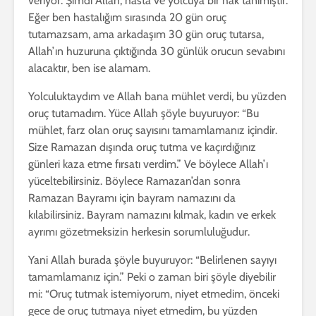
veriyor. Şimdi Allah, hasta ve yolcuya bir hak tanımıştır.
Eğer ben hastalığım sırasında 20 gün oruç
tutamazsam, ama arkadaşım 30 gün oruç tutarsa,
Allah’ın huzuruna çıktığında 30 günlük orucun sevabını
alacaktır, ben ise alamam.
Yolculuktaydım ve Allah bana mühlet verdi, bu yüzden
oruç tutamadım. Yüce Allah şöyle buyuruyor: “Bu
mühlet, farz olan oruç sayısını tamamlamanız içindir.
Size Ramazan dışında oruç tutma ve kaçırdığınız
günleri kaza etme fırsatı verdim.” Ve böylece Allah’ı
yüceltebilirsiniz. Böylece Ramazan’dan sonra
Ramazan Bayramı için bayram namazını da
kılabilirsiniz. Bayram namazını kılmak, kadın ve erkek
ayrımı gözetmeksizin herkesin sorumluluğudur.
Yani Allah burada şöyle buyuruyor: “Belirlenen sayıyı
tamamlamanız için.” Peki o zaman biri şöyle diyebilir
mi: “Oruç tutmak istemiyorum, niyet etmedim, önceki
gece de oruç tutmaya niyet etmedim, bu yüzden