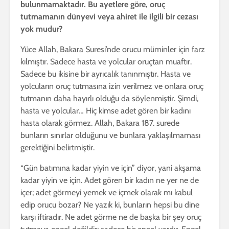
bulunmamaktadır.
Bu ayetlere göre, oruç
tutmamanın dünyevi veya ahiret ile ilgili bir cezası
yok mudur?
Yüce Allah, Bakara Suresi’nde orucu müminler için farz
kılmıştır. Sadece hasta ve yolcular oruçtan muaftır.
Sadece bu ikisine bir ayrıcalık tanınmıştır. Hasta ve
yolcuların oruç tutmasına izin verilmez ve onlara oruç
tutmanın daha hayırlı olduğu da söylenmiştir. Şimdi,
hasta ve yolcular… Hiç kimse adet gören bir kadını
hasta olarak görmez. Allah, Bakara 187. surede
bunların sınırlar olduğunu ve bunlara yaklaşılmaması
gerektiğini belirtmiştir.
“Gün batımına kadar yiyin ve için” diyor, yani akşama
kadar yiyin ve için. Adet gören bir kadın ne yer ne de
içer; adet görmeyi yemek ve içmek olarak mı kabul
edip orucu bozar? Ne yazık ki, bunların hepsi bu dine
karşı iftiradır. Ne adet görme ne de başka bir şey oruç