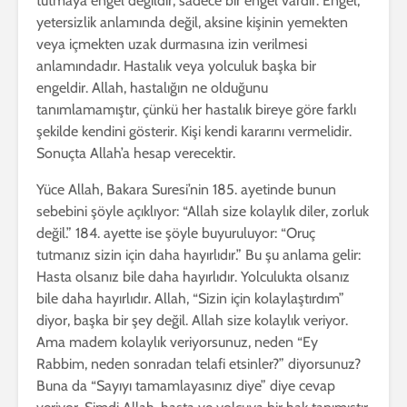
tutmaya engel değildir; sadece bir engel vardır. Engel,
yetersizlik anlamında değil, aksine kişinin yemekten
veya içmekten uzak durmasına izin verilmesi
anlamındadır. Hastalık veya yolculuk başka bir
engeldir. Allah, hastalığın ne olduğunu
tanımlamamıştır, çünkü her hastalık bireye göre farklı
şekilde kendini gösterir. Kişi kendi kararını vermelidir.
Sonuçta Allah’a hesap verecektir.
Yüce Allah, Bakara Suresi’nin 185. ayetinde bunun
sebebini şöyle açıklıyor: “Allah size kolaylık diler, zorluk
değil.” 184. ayette ise şöyle buyuruluyor: “Oruç
tutmanız sizin için daha hayırlıdır.” Bu şu anlama gelir:
Hasta olsanız bile daha hayırlıdır. Yolculukta olsanız
bile daha hayırlıdır. Allah, “Sizin için kolaylaştırdım”
diyor, başka bir şey değil. Allah size kolaylık veriyor.
Ama madem kolaylık veriyorsunuz, neden “Ey
Rabbim, neden sonradan telafi etsinler?” diyorsunuz?
Buna da “Sayıyı tamamlayasınız diye” diye cevap