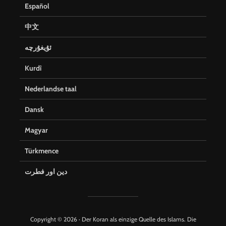
Español
中文
ئۇيغۇرچە
Kurdî
Nederlandse taal
Dansk
Magyar
Türkmence
دین اور فطرت
Copyright © 2026 · Der Koran als einzige Quelle des Islams. Die