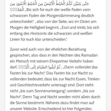
حَتّٰى يَتَبَيَّنَ لَكُمُ الْخَيْطُ الْاَبْيَضُ مِنَ الْخَيْطِ الْاَسْوَدِ مِنَ
الْفَجْرِۖ „Bis sich für euch der weiße Faden vom
schwarzen Faden der Morgendämmerung deutlich
unterscheidet“ , also von der Seite, wo im Osten am
Morgen die Helligkeit beginnt. „Esst und trinkt, bis sich
entlang des Horizonts die schwarzen und weißen
Linien für euch klar unterscheiden.“
Zuvor wird auch von der ehelichen Beziehung
gesprochen, also dass in den Nächten des Ramadan
ein Mensch mit seinem Ehepartner Verkehr haben
darf. ثُمَّ اَتِمُّوا الصِّيَامَ اِلَى الَّيْلِۚ , „Dann vollendet das
Fasten bis zur Nacht.“ Das Fasten bis zur Nacht zu
vollenden bedeutet, dass bis zur Nacht Essen, Trinken
und Geschlechtsverkehr untersagt sind. Dort steht
nicht „bis zum Sonnenuntergang“, sondern „bis zur
Nacht“. Denn Tag und Nacht werden nicht allein durch
die Sonne bestimmt. Näheres dazu findet man auf
unserer Website. Entscheidend ist hier Folgendes: