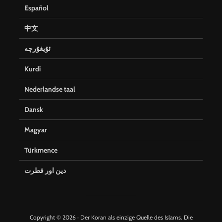
Español
中文
ئۇيغۇرچە
Kurdî
Nederlandse taal
Dansk
Magyar
Türkmence
دین اور فطرت
Copyright © 2026 · Der Koran als einzige Quelle des Islams. Die