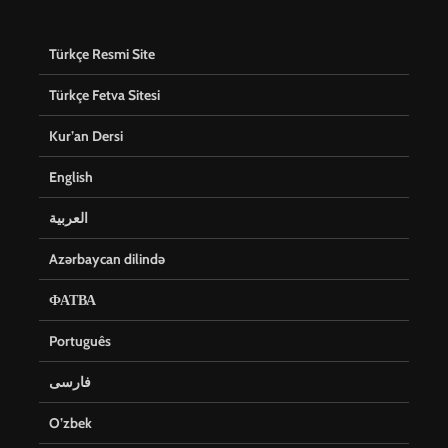
Türkçe Resmi Site
Türkçe Fetva Sitesi
Kur’an Dersi
English
العربية
Azərbaycan dilində
ФАТВА
Português
فارسی
O’zbek