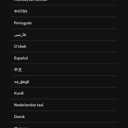
ФАТВА
Português
فارسی
O’zbek
Español
中文
ئۇيغۇرچە
Kurdî
Nederlandse taal
Dansk