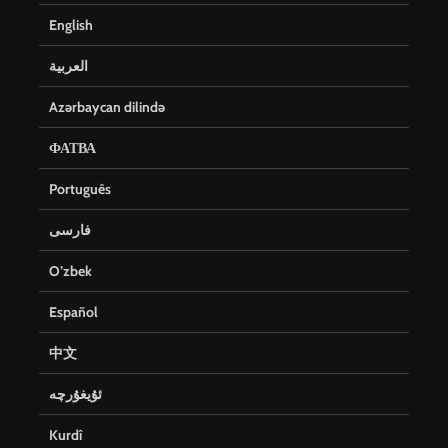
English
العربية
Azərbaycan dilində
ФАТВА
Português
فارسی
O’zbek
Español
中文
ئۇيغۇرچە
Kurdî