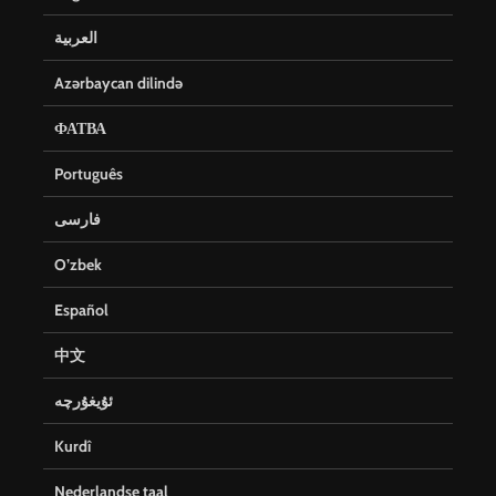
العربية
Azərbaycan dilində
ФАТВА
Português
فارسی
O’zbek
Español
中文
ئۇيغۇرچە
Kurdî
Nederlandse taal