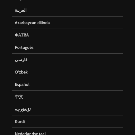
العربية
Azərbaycan dilində
ФАТВА
Português
فارسی
O’zbek
Español
中文
ئۇيغۇرچە
Kurdî
Nederlandse taal